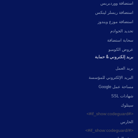
استضافة ووردبريس
استضافة ريسلر لينكس
استضافة موزع ويندوز
تحديد الخوادم
سحابة استضافة
عروض الكومبو
بريد إلكتروني & حماية
بريد العمل
البريد الإلكتروني للمؤسسة
مساحة عمل Google
شهادات SSL
سيتلوك
<#if_show:codeguard#>
الحارس
<#/if_show:codeguard#>