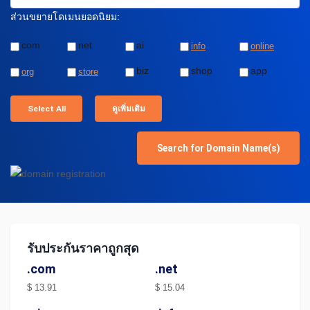
ส่วนขยายโดเมนยอดนิยม:
com
net
ai
info
online
biz
shop
app
org
store
Select All
ดูเพิ่มเติม
รับประกันราคาถูกสุด
.com
.net
$ 13.91
$ 15.04