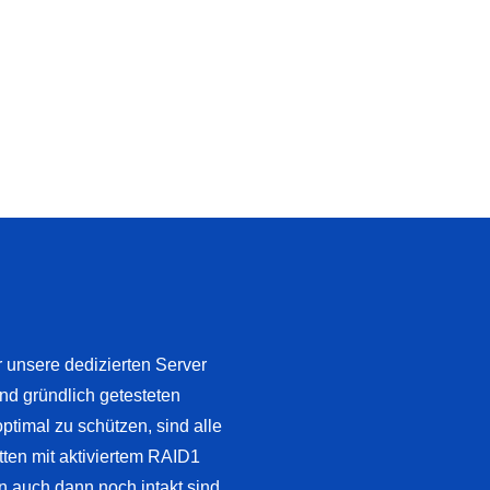
ür unsere dedizierten Server
d gründlich getesteten
timal zu schützen, sind alle
ten mit aktiviertem RAID1
en auch dann noch intakt sind,