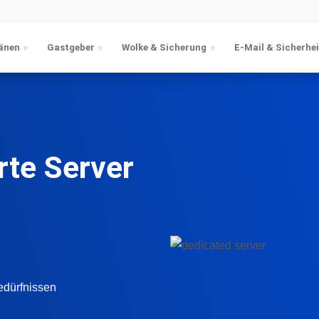
änen
Gastgeber
Wolke & Sicherung
E-Mail & Sicherhei
rte Server
edürfnissen